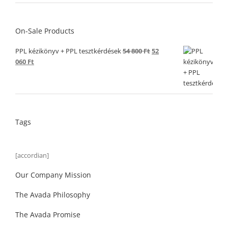
On-Sale Products
Original
PPL kézikönyv + PPL tesztkérdések
54 800
Ft
52
Current
price
060
Ft
price
was:
is:
54
52
800 Ft.
060 Ft.
Tags
[accordian]
Our Company Mission
The Avada Philosophy
The Avada Promise