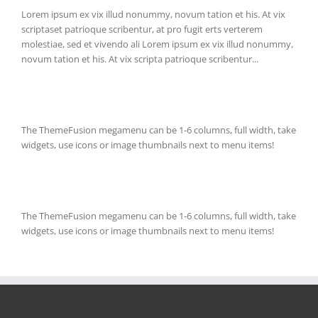
Lorem ipsum ex vix illud nonummy, novum tation et his. At vix
scriptaset patrioque scribentur, at pro fugit erts verterem
molestiae, sed et vivendo ali Lorem ipsum ex vix illud nonummy,
novum tation et his. At vix scripta patrioque scribentur...
The ThemeFusion megamenu can be 1-6 columns, full width, take
widgets, use icons or image thumbnails next to menu items!
The ThemeFusion megamenu can be 1-6 columns, full width, take
widgets, use icons or image thumbnails next to menu items!