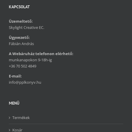
KAPCSOLAT
Üzemeltető:
Skylight Creative EC.
Ügyvezető:
Fábián András
A Webáruház telefonon elérhető:
munkanapokon 9-18h-ig
+36 70 502 4849
E-mail:
info@pplkonyv.hu
MENÜ
Termékek
Kosár