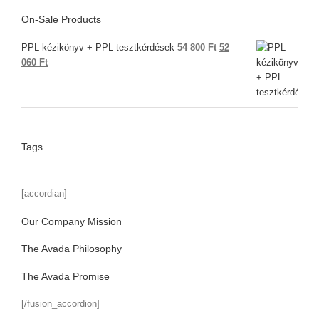
On-Sale Products
Original
PPL kézikönyv + PPL tesztkérdések
54 800
Ft
52
Current
price
060
Ft
price
was:
is:
54
52
800 Ft.
060 Ft.
Tags
[accordian]
Our Company Mission
The Avada Philosophy
The Avada Promise
[/fusion_accordion]