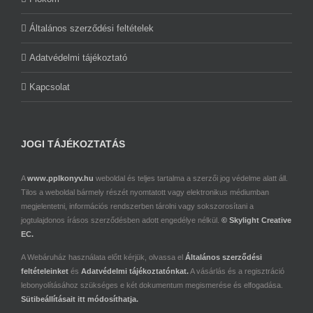
Általános szerződési feltételek
Adatvédelmi tájékoztató
Kapcsolat
JOGI TÁJÉKOZTATÁS
A
www.pplkonyv.hu
weboldal és teljes tartalma a szerzői jog védelme alatt áll.
Tilos a weboldal bármely részét nyomtatott vagy elektronikus médiumban
megjelentetni, információs rendszerben tárolni vagy sokszorosítani a
jogtulajdonos írásos szerződésben adott engedélye nélkül.
© Skylight Creative
EC.
A Webáruház használata előtt kérjük, olvassa el
Általános szerződési
feltételeinket
és
Adatvédelmi tájékoztatónkat.
A vásárlás és a regisztráció
lebonyolításához szükséges e két dokumentum megismerése és elfogadása.
Sütibeállításait itt módosíthatja.