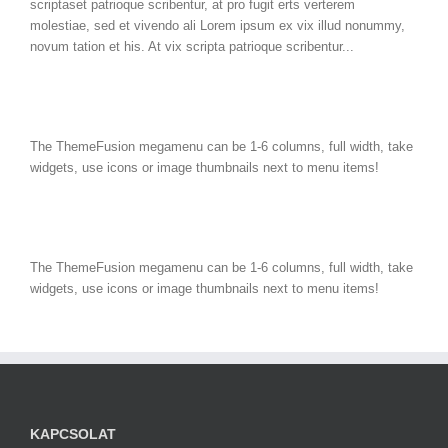
scriptaset patrioque scribentur, at pro fugit erts verterem
molestiae, sed et vivendo ali Lorem ipsum ex vix illud nonummy,
novum tation et his. At vix scripta patrioque scribentur...
The ThemeFusion megamenu can be 1-6 columns, full width, take
widgets, use icons or image thumbnails next to menu items!
The ThemeFusion megamenu can be 1-6 columns, full width, take
widgets, use icons or image thumbnails next to menu items!
KAPCSOLAT