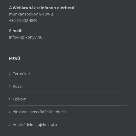
A Webáruház telefonon elérhető:
munkanapokon 9-18h-ig
+36 70 502 4849
E-mail:
info@pplkonyv.hu
MENÜ
Termékek
Kosár
Fiókom
Általános szerződési feltételek
Adatvédelmi tájékoztató