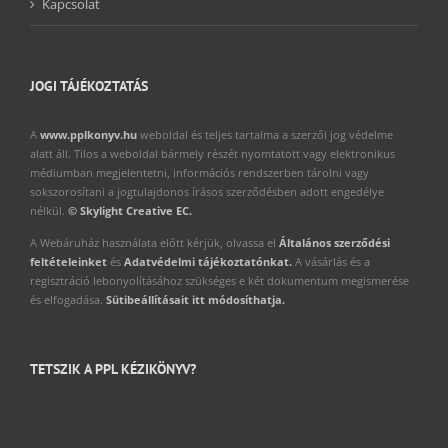
Kapcsolat
JOGI TÁJÉKOZTATÁS
A
www.pplkonyv.hu
weboldal és teljes tartalma a szerzői jog védelme
alatt áll. Tilos a weboldal bármely részét nyomtatott vagy elektronikus
médiumban megjelentetni, információs rendszerben tárolni vagy
sokszorosítani a jogtulajdonos írásos szerződésben adott engedélye
nélkül.
© Skylight Creative EC.
A Webáruház használata előtt kérjük, olvassa el
Általános szerződési
feltételeinket
és
Adatvédelmi tájékoztatónkat.
A vásárlás és a
regisztráció lebonyolításához szükséges e két dokumentum megismerése
és elfogadása.
Sütibeállításait itt módosíthatja.
TETSZIK A PPL KÉZIKÖNYV?