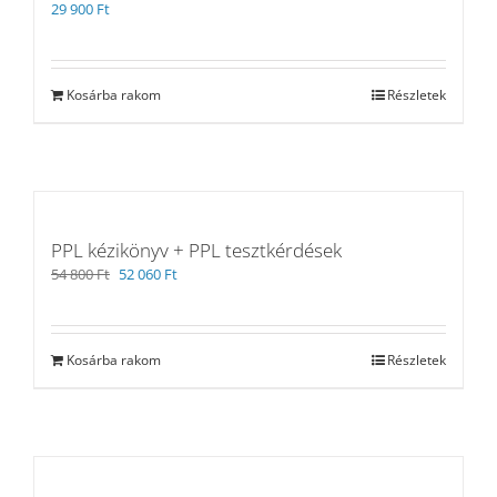
29 900
Ft
Kosárba rakom
Részletek
PPL kézikönyv + PPL tesztkérdések
Original
Current
54 800
Ft
52 060
Ft
price
price
was:
is:
54
52
Kosárba rakom
Részletek
800 Ft.
060 Ft.