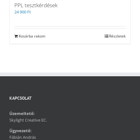
PPL tesztkérdések
24 900
Ft
Kosárba rakom
Részletek
KAPCSOLAT
Üzemeltető:
Skylight Creative EC.
Ügyvezető:
Fábián András