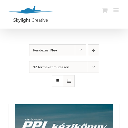
Skip
to
content
Rendezés:
Név
12
terméket mutasson