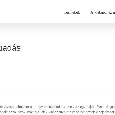
Termékek
A webáruház m
kiadás
p-vezetés elmélete c. könyv online kiadása, mely az egy hajtóműves, dugattyú
talmazza. Azok számára, akik kifejezetten mélyebb ismeretek elsajátítását i