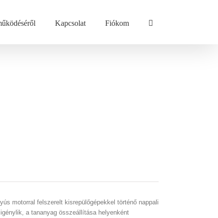
űködéséről
Kapcsolat
Fiókom
s motorral felszerelt kisrepülőgépekkel történő nappali
génylik, a tananyag összeállítása helyenként