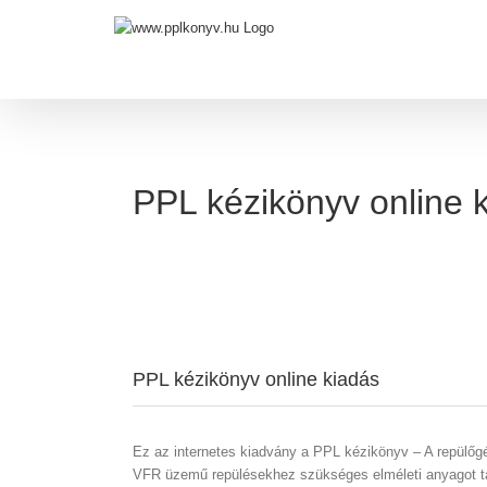
Skip
to
content
PPL kézikönyv online 
PPL kézikönyv online kiadás
Ez az internetes kiadvány a PPL kézikönyv – A repülőgé
VFR üzemű repülésekhez szükséges elméleti anyagot tar