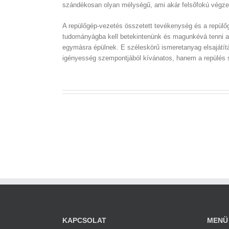
szándékosan olyan mélységű, ami akár felsőfokú végzet
A repülőgép-vezetés összetett tevékenység és a repülőgé
tudományágba kell betekintenünk és magunkévá tenni azo
egymásra épülnek. E széleskörű ismeretanyag elsajátít
igényesség szempontjából kívánatos, hanem a repülés so
KAPCSOLAT
MENÜ