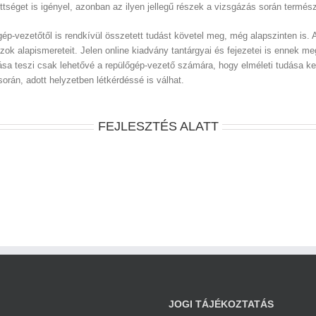
tséget is igényel, azonban az ilyen jellegű részek a vizsgázás során term
p-vezetőtől is rendkívül összetett tudást követel meg, még alapszinten is. 
k alapismereteit. Jelen online kiadvány tantárgyai és fejezetei is ennek me
ása teszi csak lehetővé a repülőgép-vezető számára, hogy elméleti tudása ke
rán, adott helyzetben létkérdéssé is válhat.
FEJLESZTÉS ALATT
JOGI TÁJÉKOZTATÁS