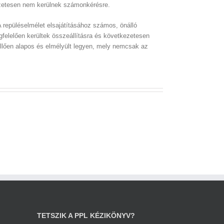
észetesen nem kerülnek számonkérésre.
A repüléselmélet elsajátításához számos, önálló
gfelelően kerültek összeállításra és következetesen
llően alapos és elmélyült legyen, mely nemcsak az
TETSZIK A PPL KÉZIKÖNYV?