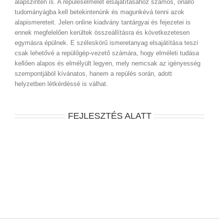
alapszinten is. A repüléselmélet elsajátításához számos, önálló
tudományágba kell betekintenünk és magunkévá tenni azok
alapismereteit. Jelen online kiadvány tantárgyai és fejezetei is
ennek megfelelően kerültek összeállításra és következetesen
egymásra épülnek. E széleskörű ismeretanyag elsajátítása teszi
csak lehetővé a repülőgép-vezető számára, hogy elméleti tudása
kellően alapos és elmélyült legyen, mely nemcsak az igényesség
szempontjából kívánatos, hanem a repülés során, adott
helyzetben létkérdéssé is válhat.
FEJLESZTÉS ALATT