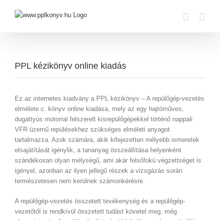
Skip
to
content
PPL kézikönyv online kiadás
Ez az internetes kiadvány a PPL kézikönyv – A repülőgép-vezetés
elmélete c. könyv online kiadása, mely az egy hajtóműves,
dugattyús motorral felszerelt kisrepülőgépekkel történő nappali
VFR üzemű repülésekhez szükséges elméleti anyagot
tartalmazza. Azok számára, akik kifejezetten mélyebb ismeretek
elsajátítását igénylik, a tananyag összeállítása helyenként
szándékosan olyan mélységű, ami akár felsőfokú végzettséget is
igényel, azonban az ilyen jellegű részek a vizsgázás során
természetesen nem kerülnek számonkérésre.
A repülőgép-vezetés összetett tevékenység és a repülőgép-
vezetőtől is rendkívül összetett tudást követel meg, még