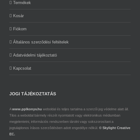
Termékek
Kosár
Fiókom
Általános szerződési feltételek
Adatvédelmi tájékoztató
Kapcsolat
JOGI TÁJÉKOZTATÁS
A
www.pplkonyv.hu
weboldal és teljes tartalma a szerzői jog védelme alatt áll.
Tilos a weboldal bármely részét nyomtatott vagy elektronikus médiumban
megjelentetni, információs rendszerben tárolni vagy sokszorosítani a
jogtulajdonos írásos szerződésben adott engedélye nélkül.
© Skylight Creative
EC.