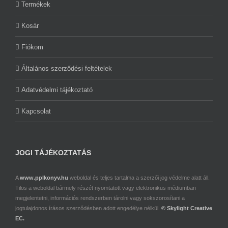
Termékek
Kosár
Fiókom
Általános szerződési feltételek
Adatvédelmi tájékoztató
Kapcsolat
JOGI TÁJÉKOZTATÁS
A
www.pplkonyv.hu
weboldal és teljes tartalma a szerzői jog védelme alatt áll.
Tilos a weboldal bármely részét nyomtatott vagy elektronikus médiumban
megjelentetni, információs rendszerben tárolni vagy sokszorosítani a
jogtulajdonos írásos szerződésben adott engedélye nélkül.
© Skylight Creative
EC.