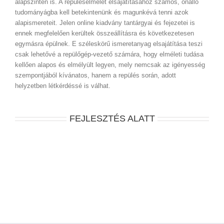
alapszinten is. A repüléselmélet elsajátításához számos, önálló
tudományágba kell betekintenünk és magunkévá tenni azok
alapismereteit. Jelen online kiadvány tantárgyai és fejezetei is
ennek megfelelően kerültek összeállításra és következetesen
egymásra épülnek. E széleskörű ismeretanyag elsajátítása teszi
csak lehetővé a repülőgép-vezető számára, hogy elméleti tudása
kellően alapos és elmélyült legyen, mely nemcsak az igényesség
szempontjából kívánatos, hanem a repülés során, adott
helyzetben létkérdéssé is válhat.
FEJLESZTÉS ALATT