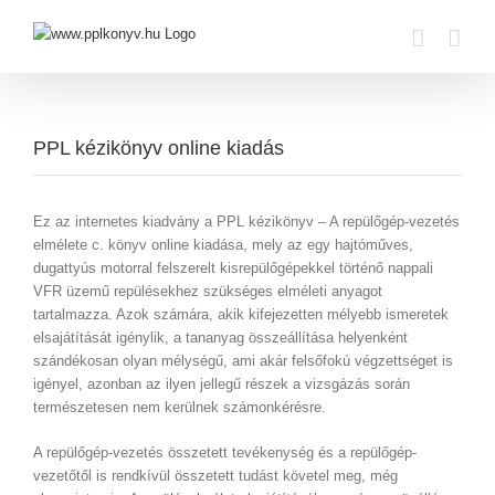
Skip
to
content
PPL kézikönyv online kiadás
Ez az internetes kiadvány a PPL kézikönyv – A repülőgép-vezetés
elmélete c. könyv online kiadása, mely az egy hajtóműves,
dugattyús motorral felszerelt kisrepülőgépekkel történő nappali
VFR üzemű repülésekhez szükséges elméleti anyagot
tartalmazza. Azok számára, akik kifejezetten mélyebb ismeretek
elsajátítását igénylik, a tananyag összeállítása helyenként
szándékosan olyan mélységű, ami akár felsőfokú végzettséget is
igényel, azonban az ilyen jellegű részek a vizsgázás során
természetesen nem kerülnek számonkérésre.
A repülőgép-vezetés összetett tevékenység és a repülőgép-
vezetőtől is rendkívül összetett tudást követel meg, még