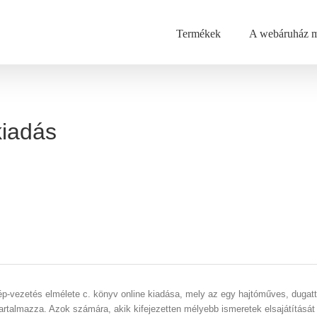
Termékek
A webáruház m
kiadás
p-vezetés elmélete c. könyv online kiadása, mely az egy hajtóműves, dugattyú
talmazza. Azok számára, akik kifejezetten mélyebb ismeretek elsajátítását i