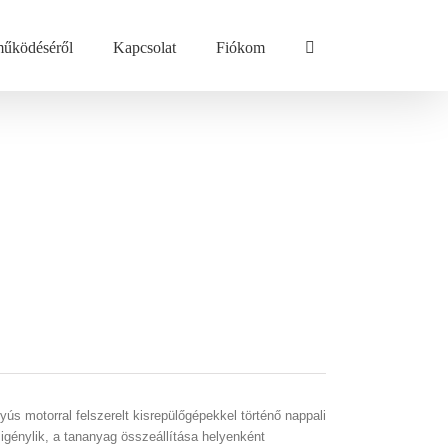
űködéséről
Kapcsolat
Fiókom
s motorral felszerelt kisrepülőgépekkel történő nappali
génylik, a tananyag összeállítása helyenként