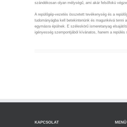
szándékosan olyan mélységű, ami akár felsőfokú végzet
A repülőgép-vezetés összetett tevékenység és a repülőgé
tudományágba kell betekintenünk és magunkévá tenni azo
egymásra épülnek. E széleskörű ismeretanyag elsajátít
igényesség szempontjából kívánatos, hanem a repülés so
KAPCSOLAT
MENÜ