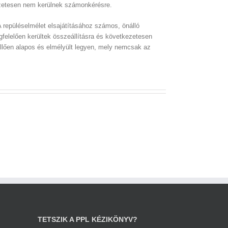
észetesen nem kerülnek számonkérésre.
A repüléselmélet elsajátításához számos, önálló
gfelelően kerültek összeállításra és következetesen
llően alapos és elmélyült legyen, mely nemcsak az
TETSZIK A PPL KÉZIKÖNYV?