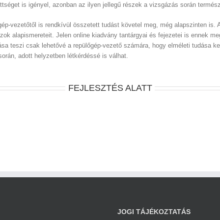
tséget is igényel, azonban az ilyen jellegű részek a vizsgázás során term
p-vezetőtől is rendkívül összetett tudást követel meg, még alapszinten is. 
k alapismereteit. Jelen online kiadvány tantárgyai és fejezetei is ennek me
ása teszi csak lehetővé a repülőgép-vezető számára, hogy elméleti tudása ke
rán, adott helyzetben létkérdéssé is válhat.
FEJLESZTÉS ALATT
JOGI TÁJÉKOZTATÁS