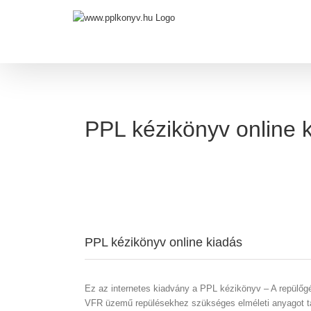
Skip
to
content
PPL kézikönyv online 
PPL kézikönyv online kiadás
Ez az internetes kiadvány a PPL kézikönyv – A repülőgé
VFR üzemű repülésekhez szükséges elméleti anyagot tar