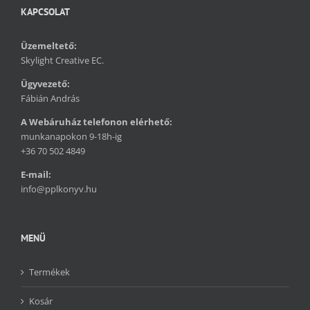
KAPCSOLAT
Üzemeltető:
Skylight Creative EC.
Ügyvezető:
Fábián András
A Webáruház telefonon elérhető:
munkanapokon 9-18h-ig
+36 70 502 4849
E-mail:
info@pplkonyv.hu
MENÜ
Termékek
Kosár