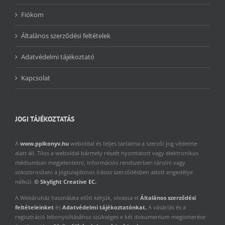
Fiókom
Általános szerződési feltételek
Adatvédelmi tájékoztató
Kapcsolat
JOGI TÁJÉKOZTATÁS
A
www.pplkonyv.hu
weboldal és teljes tartalma a szerzői jog védelme
alatt áll. Tilos a weboldal bármely részét nyomtatott vagy elektronikus
médiumban megjelentetni, információs rendszerben tárolni vagy
sokszorosítani a jogtulajdonos írásos szerződésben adott engedélye
nélkül.
© Skylight Creative EC.
A Webáruház használata előtt kérjük, olvassa el
Általános szerződési
feltételeinket
és
Adatvédelmi tájékoztatónkat.
A vásárlás és a
regisztráció lebonyolításához szükséges e két dokumentum megismerése