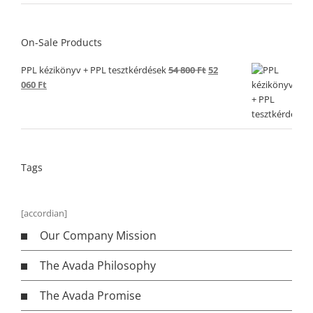
On-Sale Products
Original
PPL kézikönyv + PPL tesztkérdések
54 800
Ft
52
Current
price
060
Ft
price
was:
is:
54
52
800 Ft.
060 Ft.
Tags
[accordian]
Our Company Mission
The Avada Philosophy
The Avada Promise