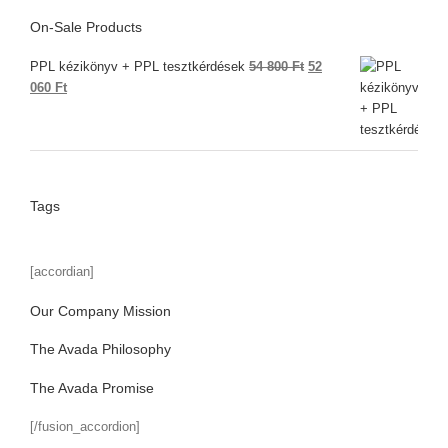
On-Sale Products
Original
PPL kézikönyv + PPL tesztkérdések
54 800
Ft
52
Current
price
060
Ft
price
was:
is:
54
52
800 Ft.
060 Ft.
Tags
[accordian]
Our Company Mission
The Avada Philosophy
The Avada Promise
[/fusion_accordion]