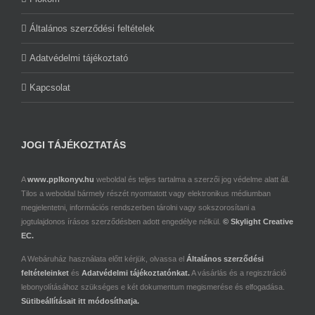
Általános szerződési feltételek
Adatvédelmi tájékoztató
Kapcsolat
JOGI TÁJÉKOZTATÁS
A
www.pplkonyv.hu
weboldal és teljes tartalma a szerzői jog védelme alatt áll.
Tilos a weboldal bármely részét nyomtatott vagy elektronikus médiumban
megjelentetni, információs rendszerben tárolni vagy sokszorosítani a
jogtulajdonos írásos szerződésben adott engedélye nélkül.
© Skylight Creative
EC.
A Webáruház használata előtt kérjük, olvassa el
Általános szerződési
feltételeinket
és
Adatvédelmi tájékoztatónkat.
A vásárlás és a regisztráció
lebonyolításához szükséges e két dokumentum megismerése és elfogadása.
Sütibeállításait itt módosíthatja.