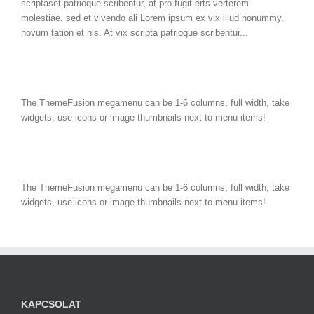
scriptaset patrioque scribentur, at pro fugit erts verterem
molestiae, sed et vivendo ali Lorem ipsum ex vix illud nonummy,
novum tation et his. At vix scripta patrioque scribentur...
The ThemeFusion megamenu can be 1-6 columns, full width, take
widgets, use icons or image thumbnails next to menu items!
The ThemeFusion megamenu can be 1-6 columns, full width, take
widgets, use icons or image thumbnails next to menu items!
KAPCSOLAT